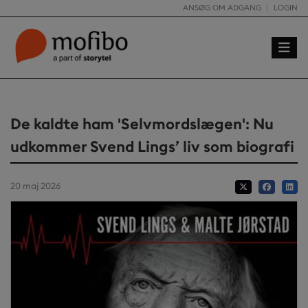
ANSØG OM ADGANG
LOGIN
Toggle
De kaldte ham 'Selvmordslægen': Nu
udkommer Svend Lings’ liv som biografi
20 maj 2026