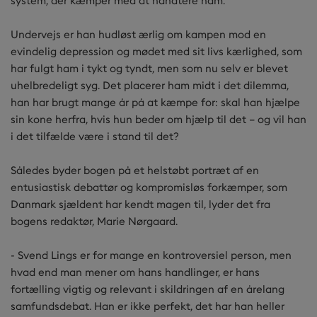
system, der kæmper med at håndtere ham.
Undervejs er han hudløst ærlig om kampen mod en
evindelig depression og mødet med sit livs kærlighed, som
har fulgt ham i tykt og tyndt, men som nu selv er blevet
uhelbredeligt syg. Det placerer ham midt i det dilemma,
han har brugt mange år på at kæmpe for: skal han hjælpe
sin kone herfra, hvis hun beder om hjælp til det – og vil han
i det tilfælde være i stand til det?
Således byder bogen på et helstøbt portræt af en
entusiastisk debattør og kompromisløs forkæmper, som
Danmark sjældent har kendt magen til, lyder det fra
bogens redaktør, Marie Nørgaard.
- Svend Lings er for mange en kontroversiel person, men
hvad end man mener om hans handlinger, er hans
fortælling vigtig og relevant i skildringen af en årelang
samfundsdebat. Han er ikke perfekt, det har han heller