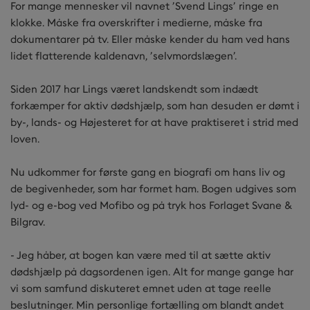
For mange mennesker vil navnet ’Svend Lings’ ringe en
klokke. Måske fra overskrifter i medierne, måske fra
dokumentarer på tv. Eller måske kender du ham ved hans
lidet flatterende kaldenavn, ’selvmordslægen’.
Siden 2017 har Lings været landskendt som indædt
forkæmper for aktiv dødshjælp, som han desuden er dømt i
by-, lands- og Højesteret for at have praktiseret i strid med
loven.
Nu udkommer for første gang en biografi om hans liv og
de begivenheder, som har formet ham. Bogen udgives som
lyd- og e-bog ved Mofibo og på tryk hos Forlaget Svane &
Bilgrav.
- Jeg håber, at bogen kan være med til at sætte aktiv
dødshjælp på dagsordenen igen. Alt for mange gange har
vi som samfund diskuteret emnet uden at tage reelle
beslutninger. Min personlige fortælling om blandt andet