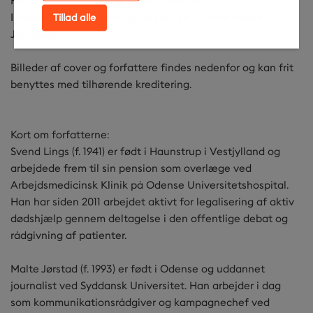
Forfattere: Svend Lings & Malte Jørstad
Indlæsere: Henrik Hartvig Jørgensen & Anne-Mette
Tillad alle
Johansen
Billeder af cover og forfattere findes nedenfor og kan frit
benyttes med tilhørende kreditering.
Kort om forfatterne:
Svend Lings (f. 1941) er født i Haunstrup i Vestjylland og
arbejdede frem til sin pension som overlæge ved
Arbejdsmedicinsk Klinik på Odense Universitetshospital.
Han har siden 2011 arbejdet aktivt for legalisering af aktiv
dødshjælp gennem deltagelse i den offentlige debat og
rådgivning af patienter.
Malte Jørstad (f. 1993) er født i Odense og uddannet
journalist ved Syddansk Universitet. Han arbejder i dag
som kommunikationsrådgiver og kampagnechef ved