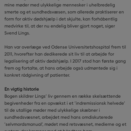
mine møder med ulykkelige mennesker i uhelbredelig
smerte og et sundhedsvæsen, som allerede praktiserer en
form for aktiv dødshjælp i det skjulte, kan forhåbentlig
medvirke til, at der nu endelig bliver gjort noget, siger
Svend Lings.
Han var overlæge ved Odense Universitetshospital frem til
2011, hvorefter han dedikerede sit liv til at arbejde for
legalisering af aktiv dødshjælp. I 2017 stod han første gang
frem og fortalte, at hans arbejde også udmøntede sig i
konkret rådgivning af patienter.
En vigtig historie
Bogen skildrer Lings’ liv gennem en række skelsættende
begivenheder fra en opvækst i et ’indremissionsk helvede’
til de utallige møder med ulykkelige skæbner i
sundhedsvæsnet, arbejdet med hans omdiskuterede
’selvmordsmanual’, mødet med retsvæsnet, medierne og et