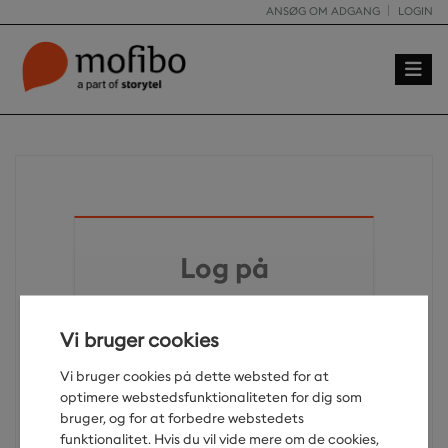
ANSØG OM ADGANG
LOGIN
Toggle
Log på
Ansøg om adgang
Vi bruger cookies
Log ind med din Clipsource-konto
Vi bruger cookies på dette websted for at
optimere webstedsfunktionaliteten for dig som
bruger, og for at forbedre webstedets
funktionalitet. Hvis du vil vide mere om de cookies,