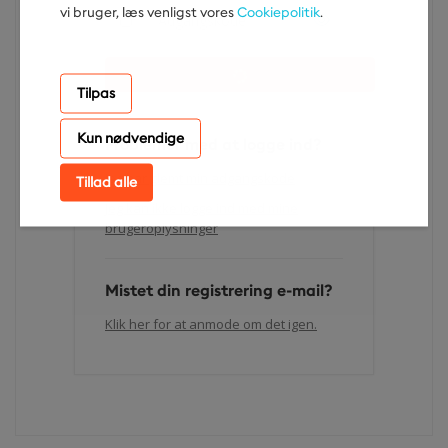
vi bruger, læs venligst vores
Cookiepolitik
.
Tilpas
Kun nødvendige
Problemer med at logge ind?
Jeg har glemt min adgangskode
Tillad alle
Jeg kan ikke logge ind med mine
brugeroplysninger
Mistet din registrering e-mail?
Klik her for at anmode om det igen.